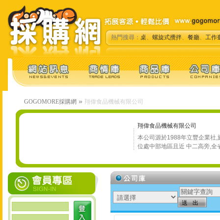
熱門搜尋：
桌
、
螺旋式攪拌
、
餐廳
、
工作
»
GOGOMORE採購網
翔偉食品機械有限公司
翔偉食品機械有限公司
本公司源於1988年立豐企業社
位處中部地區且近 中二高旁,全