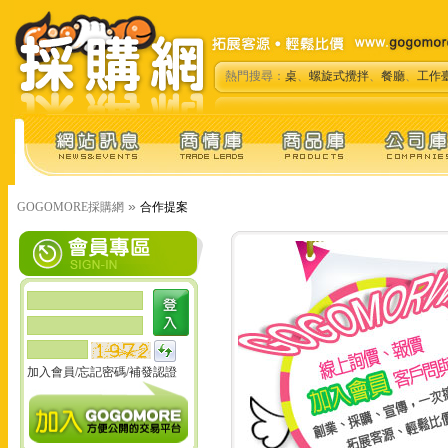
熱門搜尋：
桌
、
螺旋式攪拌
、
餐廳
、
工作
»
GOGOMORE採購網
合作提案
加入會員
/
忘記密碼
/
補發認證