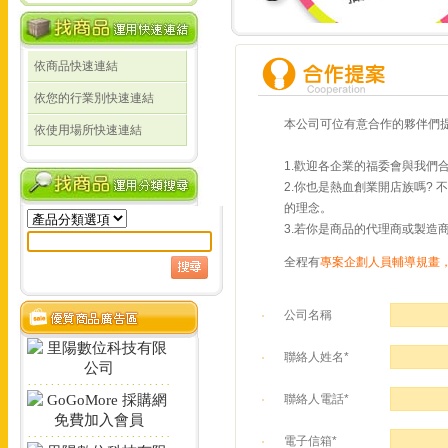
線上詢價 創業 採購 宣傳 一次搞定!
依商品快速連結
線上詢價 創業 採購 宣
依您的行業別快速連結
定!
本公司可位有意合作的夥伴們
依使用場所快速連結
1.歡迎各企業的福委會與我們
2.你也是熱血創業開店族嗎?
的理念。
3.若你是商品的代理商或製造
全程有
專案企劃人員輔導規畫
公司名稱
聯絡人姓名*
聯絡人電話*
電子信箱*