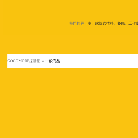
熱門搜尋：
桌
、
螺旋式攪拌
、
餐廳
、
工作
»
GOGOMORE採購網
一般商品