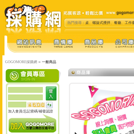
熱門搜尋：
桌
、
螺旋式攪拌
、
餐廳
、
工作
»
GOGOMORE採購網
一般商品
加入會員
/
忘記密碼
/
補發認證