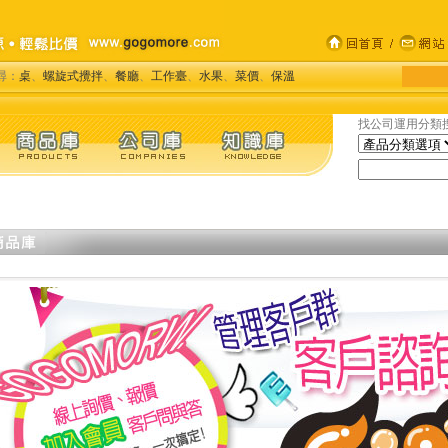
尋：
桌
、
螺旋式攪拌
、
餐廳
、
工作臺
、
水果
、
菜價
、
保溫
找公司運用分類