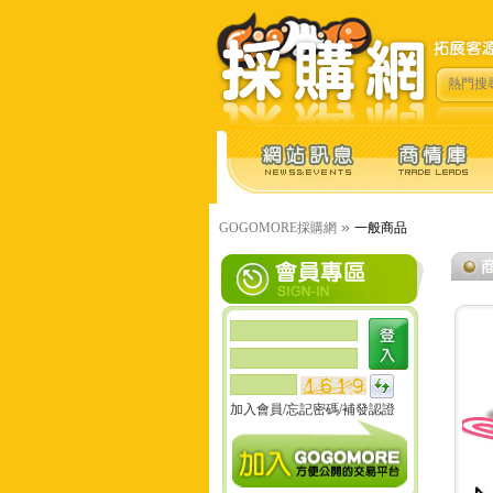
熱門搜
»
GOGOMORE採購網
一般商品
加入會員
/
忘記密碼
/
補發認證