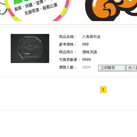
上詢價 創業 採購 宣傳 一次搞定!
上詢價 創業 採購 宣傳 一次搞
商品名稱：
八角壽司盒
參考價格：
999
!
商品簡介：
價格另議
可購買數量：
9999
瀏覽人數：
1604
1
.