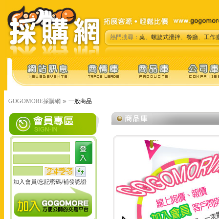
熱門搜尋：
桌
、
螺旋式攪拌
、
餐廳
、
工作
»
GOGOMORE採購網
一般商品
加入會員
/
忘記密碼
/
補發認證