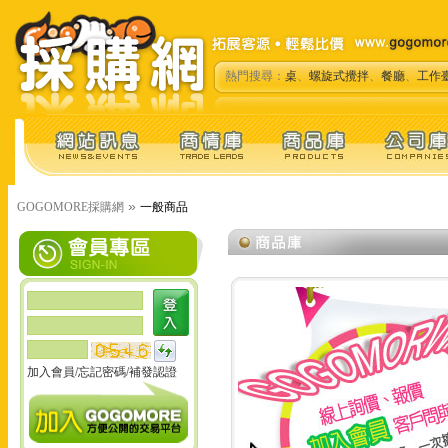
熱門搜尋：
桌
、
螺旋式攪拌
、
餐廳
、
工作
»
GOGOMORE採購網
一般商品
加入會員
/
忘記密碼
/
補發認證