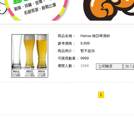
上詢價 創業 採購 宣傳 一次搞定!
上詢價 創業 採購 宣傳 一次搞
商品名稱：
Hansa 翰莎啤酒杯
參考價格：
9,999
!
商品簡介：
暫不提供
可購買數量：
9999
瀏覽人數：
1688
1
.