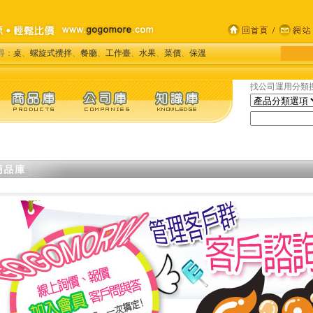
尋：
桌
、
螺旋式攪拌
、
餐廳
、
工作臺
、
水果
、
菜價
、
保溫
找公司運用分類