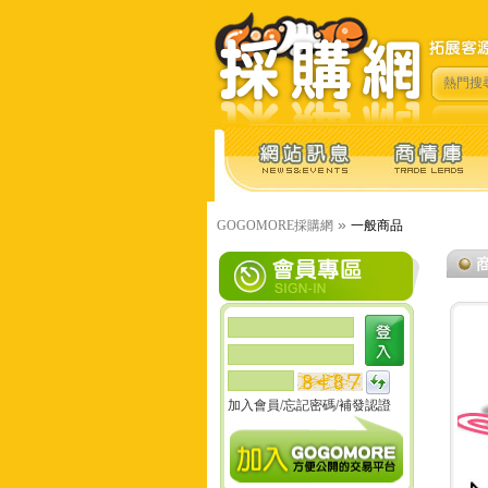
熱門搜
»
GOGOMORE採購網
一般商品
加入會員
/
忘記密碼
/
補發認證