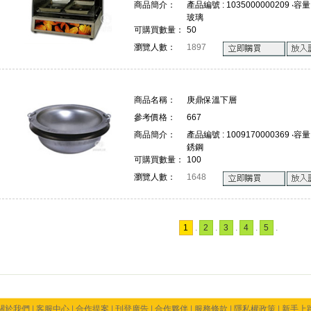
商品簡介：
產品編號 : 1035000000209 ‧容量 
玻璃
可購買數量：
50
瀏覽人數：
1897
商品名稱：
庚鼎保溫下層
參考價格：
667
商品簡介：
產品編號 : 1009170000369 ‧容量 
銹鋼
可購買數量：
100
瀏覽人數：
1648
1
.
2
.
3
.
4
.
5
.
關於我們
|
客服中心
|
合作提案
|
刊登廣告
|
合作夥伴
|
服務條款
|
隱私權政策
|
新手上