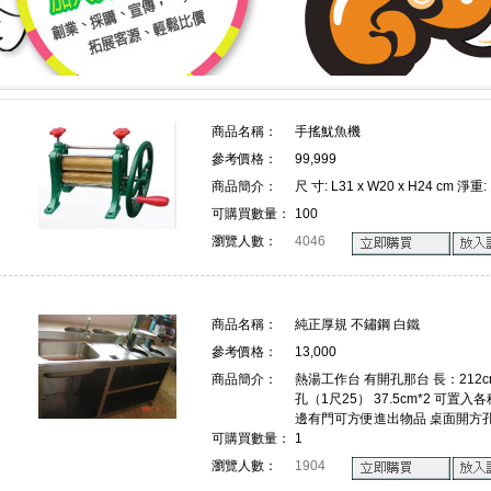
上詢價 創業 採購 宣傳 一次搞定!
上詢價 創業 採購 宣傳 一次搞
商品名稱：
手搖魷魚機
參考價格：
99,999
!
商品簡介：
尺 寸: L31 x W20 x H24 cm 淨重: 
可購買數量：
100
瀏覽人數：
4046
商品名稱：
純正厚規 不鏽鋼 白鐵
參考價格：
13,000
商品簡介：
熱湯工作台 有開孔那台 長：212cm/
孔（1尺25） 37.5cm*2 可
邊有門可方便進出物品 桌面開方孔
可購買數量：
1
瀏覽人數：
1904