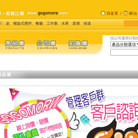
尋：
桌
、
螺旋式攪拌
、
餐廳
、
工作臺
、
水果
、
菜價
、
保溫
找公司運用分類