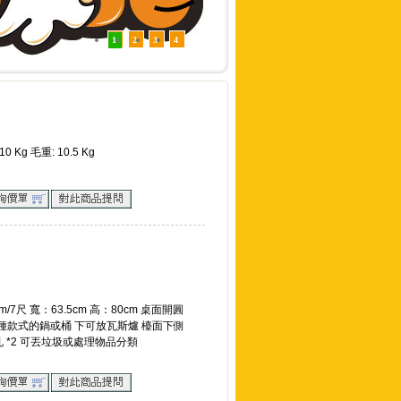
1
2
3
4
10 Kg 毛重: 10.5 Kg
7尺 寬：63.5cm 高：80cm 桌面開圓
置入各種款式的鍋或桶 下可放瓦斯爐 檯面下側
 *2 可丟垃圾或處理物品分類