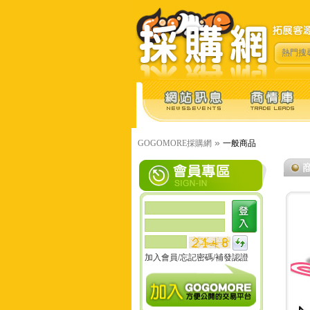
熱門搜
»
GOGOMORE採購網
一般商品
加入會員
/
忘記密碼
/
補發認證