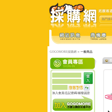
熱門搜
»
GOGOMORE採購網
一般商品
加入會員
/
忘記密碼
/
補發認證