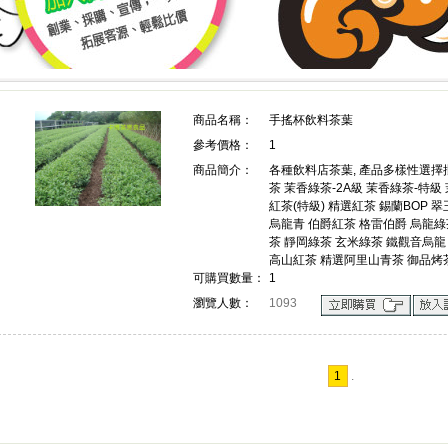
上詢價 創業 採購 宣傳 一次搞定!
上詢價 創業 採購 宣傳 一次搞
商品名稱：
手搖杯飲料茶葉
參考價格：
1
!
商品簡介：
各種飲料店茶葉, 產品多樣性選擇批
茶 茉香綠茶-2A級 茉香綠茶-特級
紅茶(特級) 精選紅茶 錫蘭BOP 
烏龍青 伯爵紅茶 格雷伯爵 烏龍綠茶
茶 靜岡綠茶 玄米綠茶 鐵觀音烏龍
高山紅茶 精選阿里山青茶 御品烤
可購買數量：
1
瀏覽人數：
1093
1
.