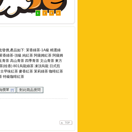
1
2
3
4
發價,產品如下: 茉香綠茶-1A級 精選綠
 茉香綠茶-頂級 純紅茶 阿薩姆紅茶 阿薩姆
翠玉青茶 高山青茶 四季青茶 文山青茶 東方
(桂香) 801烏龍綠茶 凍頂烏龍 日式煎
 古早味紅茶 麥香紅茶 茉莉綠茶 咖啡紅茶
茶 特級咖啡紅茶