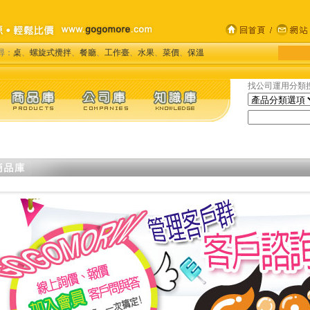
尋：
桌
、
螺旋式攪拌
、
餐廳
、
工作臺
、
水果
、
菜價
、
保溫
找公司運用分類