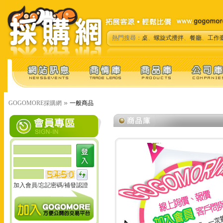
熱門搜尋：
桌
、
螺旋式攪拌
、
餐廳
、
工作
»
GOGOMORE採購網
一般商品
加入會員
/
忘記密碼
/
補發認證