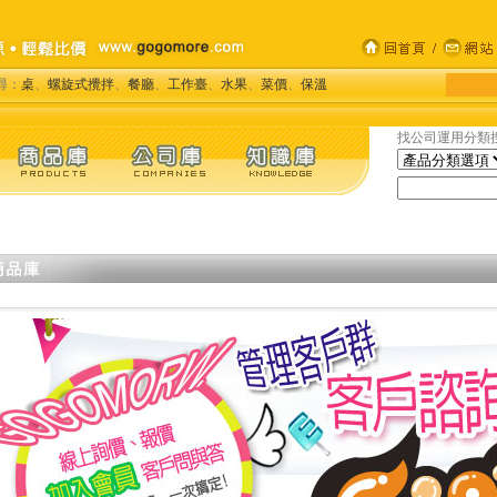
尋：
桌
、
螺旋式攪拌
、
餐廳
、
工作臺
、
水果
、
菜價
、
保溫
找公司運用分類