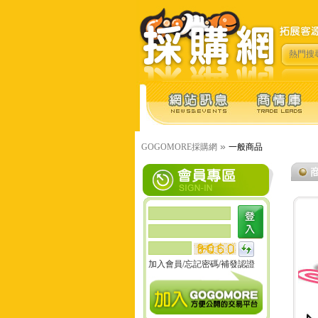
熱門搜
»
GOGOMORE採購網
一般商品
加入會員
/
忘記密碼
/
補發認證