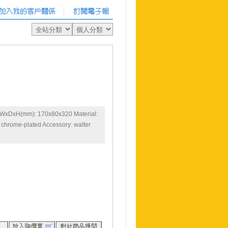
k WxDxH(mm): 170x80x320 Material:
, chrome-plated Accessory: walter