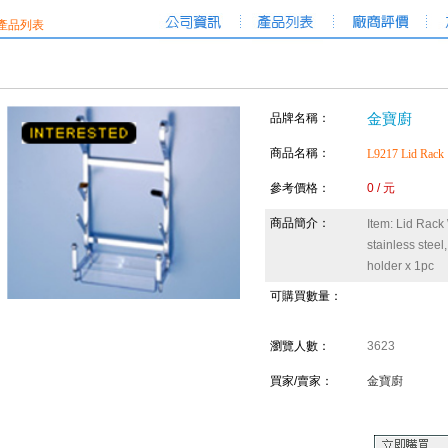
產品列表
品牌名稱：
金寶廚
商品名稱：
L9217 Lid Rack
參考價格：
0 / 元
商品簡介：
Item: Lid Rac
stainless steel
holder x 1pc
可購買數量：
瀏覽人數：
3623
買家/賣家：
金寶廚