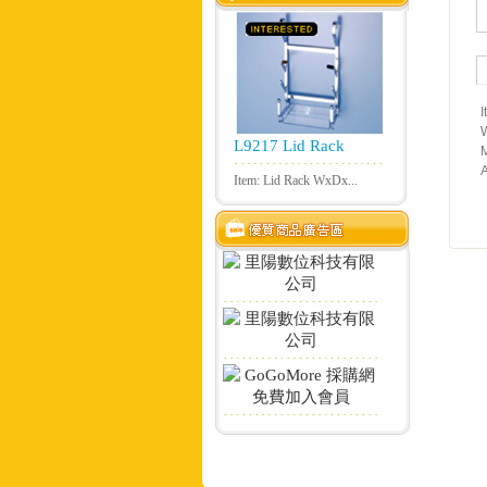
I
L9217 Lid Rack
M
A
Item: Lid Rack WxDx...