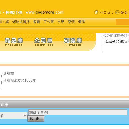
尋：
桌
、
螺旋式攪拌
、
餐廳
、
工作臺
、
水果
、
菜價
、
保溫
找公司運用分類
金寶廚
金寶廚成立於1992年