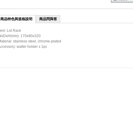
商品特色與規格說明
商品問與答
tem: Lid Rack
WxDxH(mm): 170x80x320
aterial: stainless steel, chrome-plated
ccessory: walter holder x 1pc