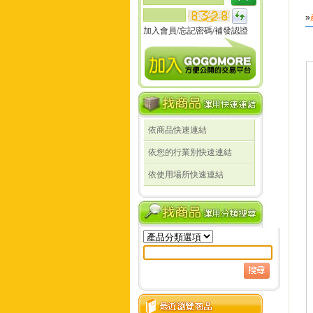
»
加入會員
/
忘記密碼
/
補發認證
依商品快速連結
依您的行業別快速連結
依使用場所快速連結